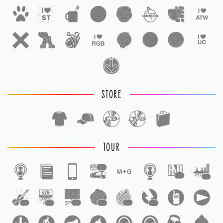
STORE
TOUR
1
1
1
1
1
1
1
1
1