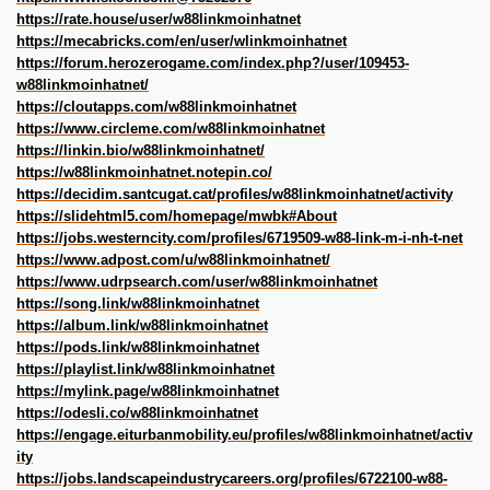
https://rate.house/user/w88linkmoinhatnet
https://mecabricks.com/en/user/wlinkmoinhatnet
https://forum.herozerogame.com/index.php?/user/109453-
w88linkmoinhatnet/
https://cloutapps.com/w88linkmoinhatnet
https://www.circleme.com/w88linkmoinhatnet
https://linkin.bio/w88linkmoinhatnet/
https://w88linkmoinhatnet.notepin.co/
https://decidim.santcugat.cat/profiles/w88linkmoinhatnet/activity
https://slidehtml5.com/homepage/mwbk#About
https://jobs.westerncity.com/profiles/6719509-w88-link-m-i-nh-t-net
https://www.adpost.com/u/w88linkmoinhatnet/
https://www.udrpsearch.com/user/w88linkmoinhatnet
https://song.link/w88linkmoinhatnet
https://album.link/w88linkmoinhatnet
https://pods.link/w88linkmoinhatnet
https://playlist.link/w88linkmoinhatnet
https://mylink.page/w88linkmoinhatnet
https://odesli.co/w88linkmoinhatnet
https://engage.eiturbanmobility.eu/profiles/w88linkmoinhatnet/activ
ity
https://jobs.landscapeindustrycareers.org/profiles/6722100-w88-