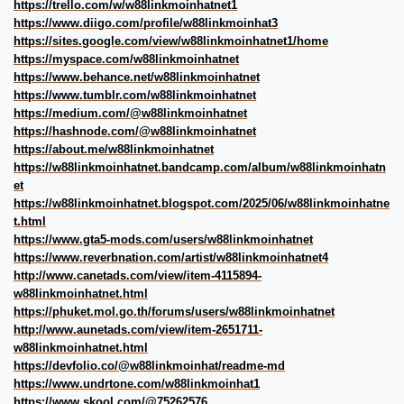
https://trello.com/w/w88linkmoinhatnet1
https://www.diigo.com/profile/w88linkmoinhat3
https://sites.google.com/view/w88linkmoinhatnet1/home
https://myspace.com/w88linkmoinhatnet
https://www.behance.net/w88linkmoinhatnet
https://www.tumblr.com/w88linkmoinhatnet
https://medium.com/@w88linkmoinhatnet
https://hashnode.com/@w88linkmoinhatnet
https://about.me/w88linkmoinhatnet
https://w88linkmoinhatnet.bandcamp.com/album/w88linkmoinhatn
et
https://w88linkmoinhatnet.blogspot.com/2025/06/w88linkmoinhatne
t.html
https://www.gta5-mods.com/users/w88linkmoinhatnet
https://www.reverbnation.com/artist/w88linkmoinhatnet4
http://www.canetads.com/view/item-4115894-
w88linkmoinhatnet.html
https://phuket.mol.go.th/forums/users/w88linkmoinhatnet
http://www.aunetads.com/view/item-2651711-
w88linkmoinhatnet.html
https://devfolio.co/@w88linkmoinhat/readme-md
https://www.undrtone.com/w88linkmoinhat1
https://www.skool.com/@75262576