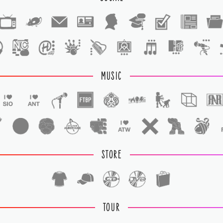
1
1
MUSIC
STORE
TOUR