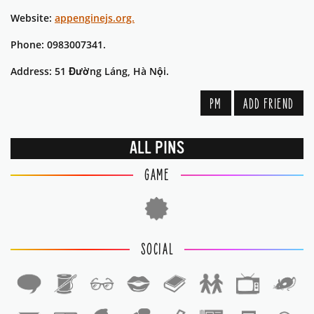
Website:
appenginejs.org.
Phone: 0983007341.
Address: 51 Đường Láng, Hà Nội.
PM
ADD FRIEND
ALL PINS
GAME
SOCIAL
1