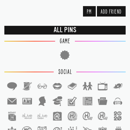
PM
ADD FRIEND
ALL PINS
GAME
SOCIAL
1