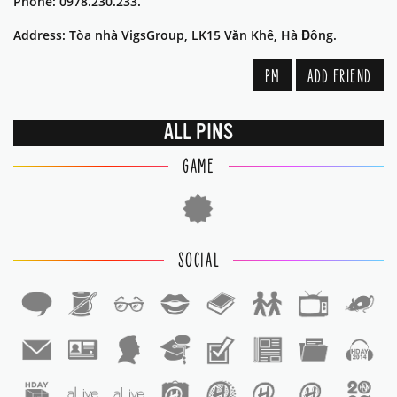
Phone: 0978.230.233.
Address: Tòa nhà VigsGroup, LK15 Văn Khê, Hà Đông.
PM
ADD FRIEND
ALL PINS
GAME
SOCIAL
1