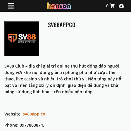
Shopping Ca
Media
0
SV88APPCO
SV88 Club – địa chỉ giải trí online thu hút đông đảo người
dùng với kho nội dung giải trí phong phú như cược thể
thao, live casino và nhiều trò chơi thú vị. Nền tảng này nổi
bật với nền tảng xử lý ổn định, giao diện dễ dùng và khả
năng sử dụng linh hoạt trên nhiều nền tảng.
Website:
sv88app.co.
Phone: 0977863874.