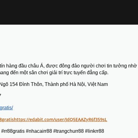
y tín hàng đầu châu Á, được đông đảo người chơi tin tưởng nhờ 
ang đến một sân chơi giải trí trực tuyến đẳng cấp.
 Ngõ 154 Đình Thôn, Thành phố Hà Nội, Việt Nam
7
gratis/
8gratis
https://edabit.com/user/JdQ5EAAZyR6f359sL
 #rr88gratis #nhacairr88 #trangchurr88 #linkrr88 