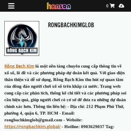
Shopping Ca
Media
0
RONGBACHKIMGLOB
Rồng Bạch Kim
là một nền tảng chuyên cung cấp thông tin về
xổ số, lô đề và các phương pháp dự đoán kết quả. Với giao diện
thân thiện và dễ sử dụng, Rồng Bạch Kim thu hút sự quan tâm
của đông đảo người chơi xổ số trên khắp cả nước. Trang web
cung cấp các phân tích, thống kê chi tiết và các phương pháp soi
cầu hiệu quả, giúp người chơi có cơ sở để đưa ra những dự đoán
chính xác hơn. Thông tin liên hệ: - Địa chỉ: 212 Phạm Phú Thứ,
phường 4, quận 6, TP. HCM - Email:
rongbachkimglob@gmail.com - Website:
https://rongbachkim.global/
- Hotline: 0903629037 Tag: