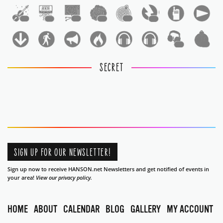
1
1
1
1
1
1
1
1
SECRET
SIGN UP FOR OUR NEWSLETTER!
Sign up now to receive HANSON.net Newsletters and get notified of events in
your area!
View our privacy policy.
HOME
ABOUT
CALENDAR
BLOG
GALLERY
MY ACCOUNT