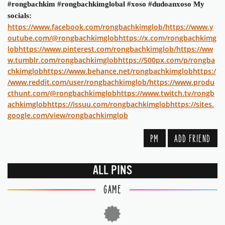
#rongbachkim #rongbachkimglobal #xoso #dudoanxoso My
socials:
https://www.facebook.com/rongbachkimglob/
https://www.y
outube.com/@rongbachkimglob
https://x.com/rongbachkimg
lob
https://www.pinterest.com/rongbachkimglob/
https://ww
w.tumblr.com/rongbachkimglob
https://500px.com/p/rongba
chkimglob
https://www.behance.net/rongbachkimglob
https:/
/www.reddit.com/user/rongbachkimglob/
https://www.produ
cthunt.com/@rongbachkimglob
https://www.twitch.tv/rongb
achkimglob
https://issuu.com/rongbachkimglob
https://sites.
google.com/view/rongbachkimglob
PM
ADD FRIEND
ALL PINS
GAME