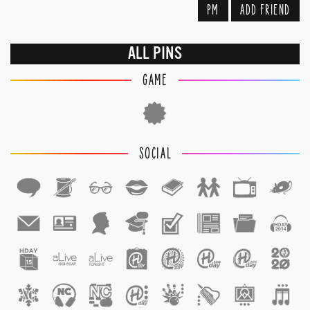
PM
ADD FRIEND
ALL PINS
GAME
SOCIAL
1
1