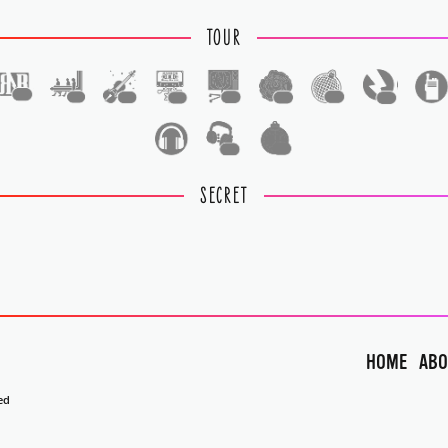
TOUR
1
1
1
1
1
1
1
1
1
1
SECRET
HOME
ABO
ed