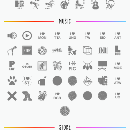
MUSIC
STORE