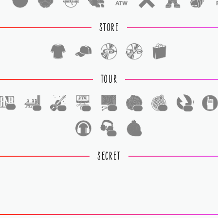
STORE
TOUR
1
1
1
1
1
1
1
1
1
1
SECRET