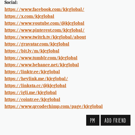
Social:
https://www.facebook.com/kjcglobal/
https://x.com/kjcglobal
https://www.youtube.com/@kjcglobal
https://www.pinterest.com/kjcglobal/
https://www.twitch.tv/kjcglobal/about
https://gravatar.com/kjcglobal
https://bit.ly/m/kjcglobal
https://www.tumblr.com/kjcglobal
https://www.behance.net/kjcglobal
https://linktr.ee/kjcglobal
https://heylink.me/kjcglobal/
https://linksta.cc/@kjcglobal
https://igli.me/kjcglobal
https://cointr.ee/kjcglobal
https://www.qrcodechimp.com/page/kjcglobal
PM
ADD FRIEND