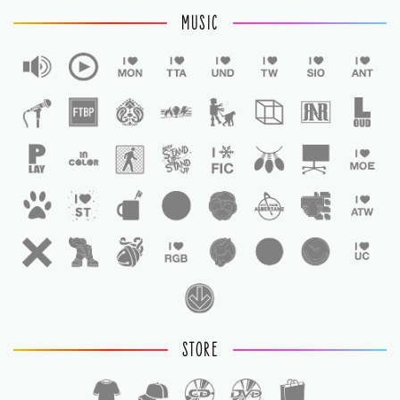
MUSIC
STORE