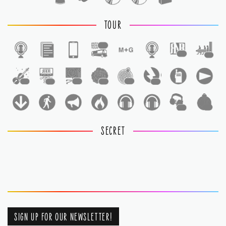
TOUR
1
1
1
1
1
1
1
1
1
1
1
SECRET
SIGN UP FOR OUR NEWSLETTER!