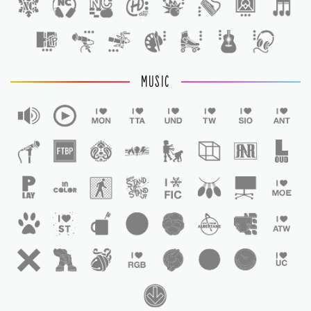
1
MUSIC