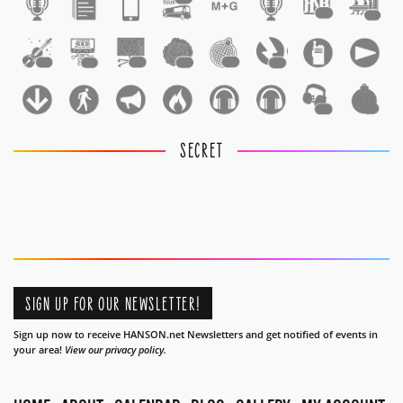
1
1
1
1
1
1
1
1
1
1
SECRET
SIGN UP FOR OUR NEWSLETTER!
Sign up now to receive HANSON.net Newsletters and get notified of events in
your area!
View our privacy policy.