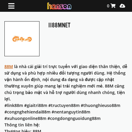
Shopping Ca
Media
0
II88MNET
88M
là nhà cái giải trí trực tuyến với giao diện thân thiện, dễ
sử dụng và phù hợp nhiều đối tượng người dùng. Hệ thống
vận hành ổn định, nội dung đa dạng và được cập nhật
thường xuyên giúp mang lại trải nghiệm mới mẻ. 88M cũng
chú trọng bảo mật và hỗ trợ người dùng nhanh chóng, tiện
lợi.
#link88m #giaitri88m #tructuyen88m #thuonghieuso88m
#congnghehiendai88m #nentanguytin88m
#xuhuongonline88m #congdongnguoidung88m
Thông tin liên hệ:
Thương hiệu: 88M