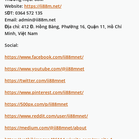
Website:
https://ii88m.net/
SĐT: 0364 572 135
Email: admin@ii88m.net
Địa chỉ: 412 Đ. Hồng Bàng, Phường 16, Quận 11, Hồ Chí
Minh, Việt Nam
Social:
https://www.facebook.com/ii88mnet/
https://www.youtube.com/@ii88mnet
https://twitter.com/ii88mnet
https://www.pinterest.com/ii88mnet/
https://500px.com/p/ii88mnet
https://www.reddit.com/user/ii88mnet/
https://medium.com/@ii88mnet/about