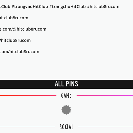
itClub #trangvaoHitClub #trangchuHitClub #hitclub8rucom
/hitclub8rucom
e.com/@hitclub8rucom
/hitclub8rucom
.com/hitclub8rucom
ALL PINS
GAME
SOCIAL