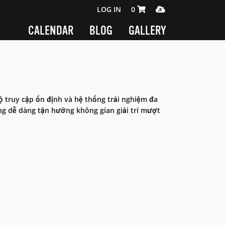
SHOPPING CART 0 ITEMS
MEDIA PLAYER
LOG IN
0
CALENDAR
BLOG
GALLERY
 độ truy cập ổn định và hệ thống trải nghiệm đa
ng dễ dàng tận hưởng không gian giải trí mượt