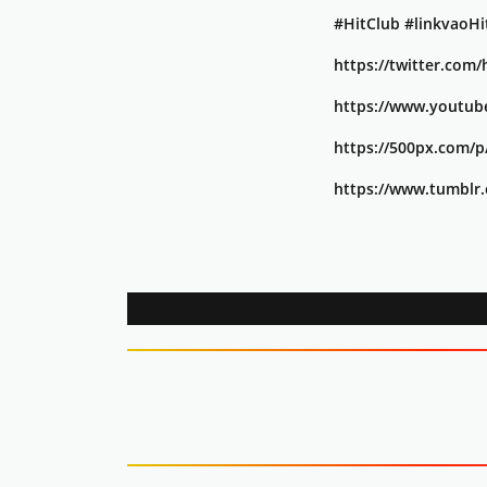
#HitClub #linkvaoH
https://twitter.com
https://www.youtub
https://500px.com/p
https://www.tumblr