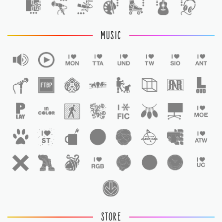
MUSIC
STORE