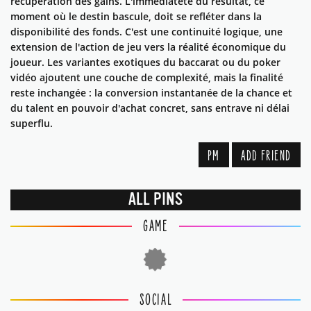
récupération des gains. L'immédiateté du résultat, ce
moment où le destin bascule, doit se refléter dans la
disponibilité des fonds. C'est une continuité logique, une
extension de l'action de jeu vers la réalité économique du
joueur. Les variantes exotiques du baccarat ou du poker
vidéo ajoutent une couche de complexité, mais la finalité
reste inchangée : la conversion instantanée de la chance et
du talent en pouvoir d'achat concret, sans entrave ni délai
superflu.
PM
ADD FRIEND
ALL PINS
GAME
SOCIAL