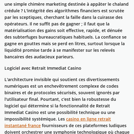
une simple chimère marketing destinée à appâter le chaland
crédule ? L'intégrité des algorithmes financiers est scrutée
par les sceptiques, cherchant la faille dans la cuirasse des
opérateurs. Il ne suffit pas de gagner ; il faut que la
matérialisation des gains soit effective, rapide, et dénuée
des subterfuges bureaucratiques habituels. La confiance se
gagne en gouttes mais se perd en litres, surtout lorsque la
liquidité promise tarde à se manifester sur les relevés
bancaires des audacieux parieurs.
Logiciel avec Retrait Immediat Casino
L'architecture invisible qui soutient ces divertissements
numériques est un enchevêtrement complexe de codes
binaires et de protocoles sécurisés, souvent ignorés par
l'utilisateur final. Pourtant, c'est bien la robustesse du
logiciel qui détermine si la fonctionnalité de Retrait
Immediat Casino est une possibilité technique ou une
impossibilité systémique. Les
casino en ligne retrait
instantané france
fournisseurs de ces plateformes ludiques
doivent orchestrer une symphonie technologique où chaque