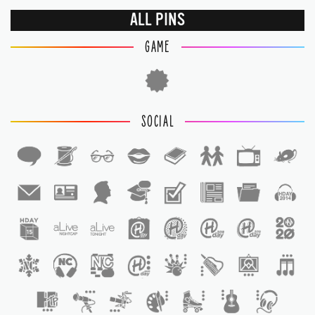
ALL PINS
GAME
SOCIAL
1
1