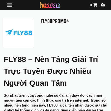
Shopping Ca
Media
0
FLY88PROMO4
FLY88 – Nền Tảng Giải Trí 
Trực Tuyến Được Nhiều 
Người Quan Tâm
Sự phát triển của công nghệ số đã làm thay đổi cách mọi 
người tiếp cận các hình thức giải trí trên internet. Trong số 
nhiều nền tảng hiện nay, FLY88 là cái tên nhận được sự chú 
ý nhờ hệ thống dịch vụ đa dạng, giao diện hiện đại và trải 