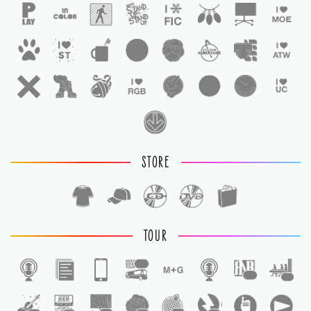
STORE
TOUR
1
1
1