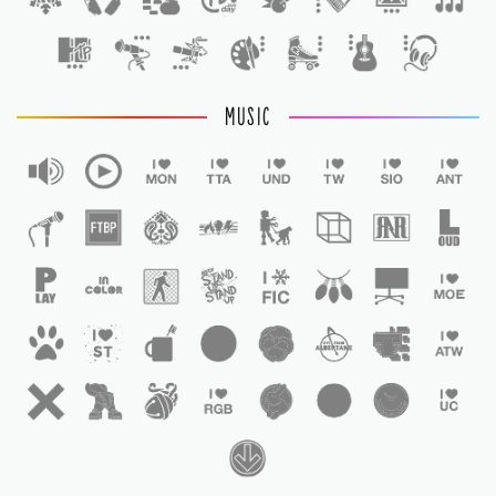
1
MUSIC