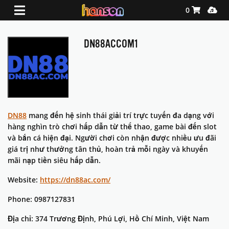
Shopping Ca
Media
0
DN88ACCOM1
DN88
mang đến hệ sinh thái giải trí trực tuyến đa dạng với
hàng nghìn trò chơi hấp dẫn từ thể thao, game bài đến slot
và bắn cá hiện đại. Người chơi còn nhận được nhiều ưu đãi
giá trị như thưởng tân thủ, hoàn trả mỗi ngày và khuyến
mãi nạp tiền siêu hấp dẫn.
Website:
https://dn88ac.com/
Phone: 0987127831
Địa chỉ: 374 Trương Định, Phú Lợi, Hồ Chí Minh, Việt Nam