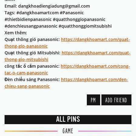
Email: dangkhoadiengiadung@gmail.com
Tags: #dangkhoamartcom #Panasonic
#thietbidienpanasonic #quatthonggiopanasonic
#denchieusangpanasonic #quatthonggiomitsubishi
Xem thêm:
Quạt thông gió panasonic:
https://dangkhoamart.com/quat-
thong-gio-panasonic
Quạt thông gió Mitsubishi:
https://dangkhoamart.com/quat-
thong-gio-mitsubishi
công tắc ổ cắm panasonic:
https://dangkhoamart.com/cong-
tac-o-cam-panasonic
Đèn chiếu sáng Panasonic:
https://dangkhoamart.com/den-
chieu-sang-panasonic
PM
ADD FRIEND
ALL PINS
GAME