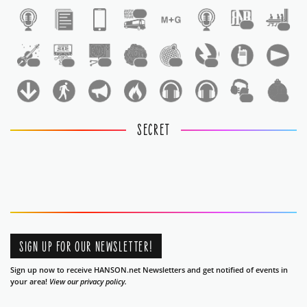
1
1
1
1
1
1
1
1
1
1
1
SECRET
SIGN UP FOR OUR NEWSLETTER!
Sign up now to receive HANSON.net Newsletters and get notified of events in
your area!
View our privacy policy.