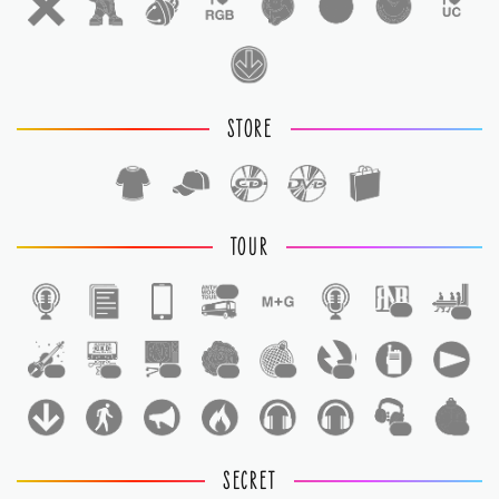
STORE
TOUR
1
1
1
1
1
1
1
1
1
1
1
SECRET