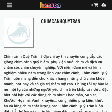
Shopping Ca
Media
0
CHIMCANHQUYTRAN
Chim cảnh Quý Trần là địa chỉ uy tín chuyên cung cấp các
giống chim cảnh quý hiếm, phụ kiện nuôi chim và dịch vụ
chăm sóc chim chuyên nghiệp. Với niềm đam mê và kinh
nghiệm nhiều năm trong lĩnh vực chim cảnh, Chim cảnh Quý
Trần luôn mang đến cho khách hàng những chú chim khỏe
mạnh, hót hay và có giá trị thẩm mỹ cao. Chúng tôi tự hào là
nơi hội tụ của những người yêu chim trên khắp cả nước, đặc
biệt nổi bật với các dòng chim như: Chào mào, Sơn ca,
Khướu, Họa mi, Vành khuyên... cùng nhiều phụ kiện, thức
ăn và lồng chim chất lượng cao. Chim cảnh Quý Trần luôn
đặt chất lượng và uy tín lên hàng đầu, cam kết mang lại cho