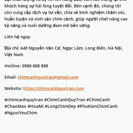
khách hàng sự hài lòng tuyệt đối. Bên cạnh đó, chúng tôi
còn cung cấp dịch vụ tư vấn, chia sẻ kinh nghiệm chăm sóc,
huấn luyện và sinh sản chim cảnh, giúp người chơi nâng cao
kỹ năng và nuôi dưỡng đam mê bền vững.
Liên hệ ngay
Địa chỉ: 640 Nguyễn Văn Cừ, Ngọc Lâm, Long Biên, Hà Nội,
Việt Nam
Hotline: 0988 888 888
Email:
chimcanhquytran@gmail.com
Website:
https://chimcanhquytran.com
#chimcanhquytran #ChimCanhQuyTran #ChimCanh
#ChaoMao #HoaMi #LongChimDep #PhuKienChimCanh
#NguoiYeuChim