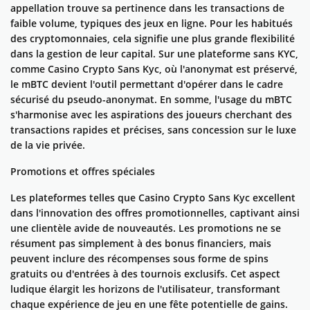
appellation trouve sa pertinence dans les transactions de
faible volume, typiques des jeux en ligne. Pour les habitués
des cryptomonnaies, cela signifie une plus grande flexibilité
dans la gestion de leur capital. Sur une plateforme sans KYC,
comme Casino Crypto Sans Kyc, où l'anonymat est préservé,
le mBTC devient l'outil permettant d'opérer dans le cadre
sécurisé du pseudo-anonymat. En somme, l'usage du mBTC
s'harmonise avec les aspirations des joueurs cherchant des
transactions rapides et précises, sans concession sur le luxe
de la vie privée.
Promotions et offres spéciales
Les plateformes telles que Casino Crypto Sans Kyc excellent
dans l'innovation des offres promotionnelles, captivant ainsi
une clientèle avide de nouveautés. Les promotions ne se
résument pas simplement à des bonus financiers, mais
peuvent inclure des récompenses sous forme de spins
gratuits ou d'entrées à des tournois exclusifs. Cet aspect
ludique élargit les horizons de l'utilisateur, transformant
chaque expérience de jeu en une fête potentielle de gains.