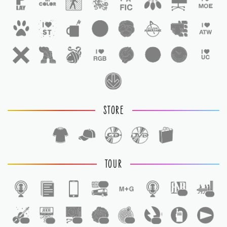
STORE
TOUR
1
1
1
1
1
1
1
1
1