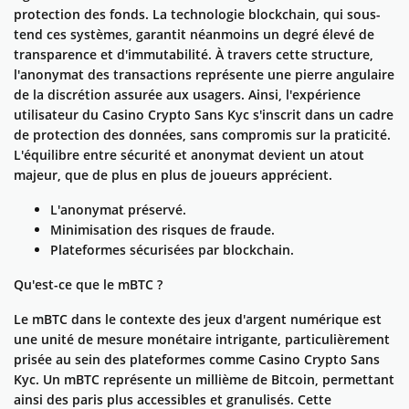
protection des fonds. La technologie blockchain, qui sous-
tend ces systèmes, garantit néanmoins un degré élevé de
transparence et d'immutabilité. À travers cette structure,
l'anonymat des transactions représente une pierre angulaire
de la discrétion assurée aux usagers. Ainsi, l'expérience
utilisateur du Casino Crypto Sans Kyc s'inscrit dans un cadre
de protection des données, sans compromis sur la praticité.
L'équilibre entre sécurité et anonymat devient un atout
majeur, que de plus en plus de joueurs apprécient.
L'anonymat préservé.
Minimisation des risques de fraude.
Plateformes sécurisées par blockchain.
Qu'est-ce que le mBTC ?
Le mBTC dans le contexte des jeux d'argent numérique est
une unité de mesure monétaire intrigante, particulièrement
prisée au sein des plateformes comme Casino Crypto Sans
Kyc. Un mBTC représente un millième de Bitcoin, permettant
ainsi des paris plus accessibles et granulisés. Cette