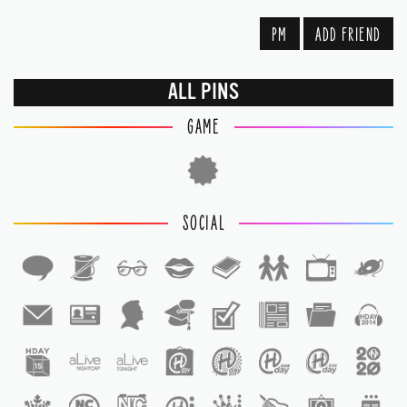
PM
ADD FRIEND
ALL PINS
GAME
SOCIAL
1