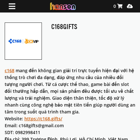
Shopping Ca
Media
0
C168GIFTS
c168
mang đến không gian giải trí trực tuyến hiện đại với hệ
thống trò chơi đa dạng, đáp ứng nhu cầu của nhiều đối
tượng người chơi. Từ cá cược thể thao, game bài đến slot
đổi thưởng hấp dẫn, mọi sản phẩm đều được tối ưu về chất
lượng và trải nghiệm. Giao diện thân thiện, tốc độ xử lý
nhanh cùng công nghệ bảo mật tiên tiến giúp người dùng an
tâm trong suốt quá trình tham gia.
Website:
https://c168.gifts/
Email: c168gifts@gmail.com
SDT: 0982998411
Địa chỉ: 399 Trương Định, Phú Lợi, Hồ Chí Minh, Việt Nam