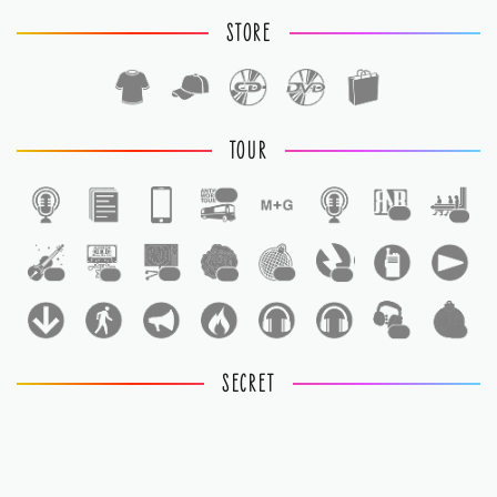
STORE
TOUR
1
1
1
1
1
1
1
1
1
1
1
SECRET