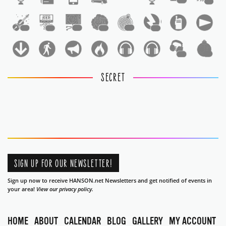
1
1
1
1
1
1
1
1
1
1
SECRET
SIGN UP FOR OUR NEWSLETTER!
Sign up now to receive HANSON.net Newsletters and get notified of events in
your area!
View our privacy policy.
HOME
ABOUT
CALENDAR
BLOG
GALLERY
MY ACCOUNT