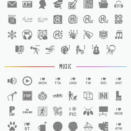
1
1
MUSIC