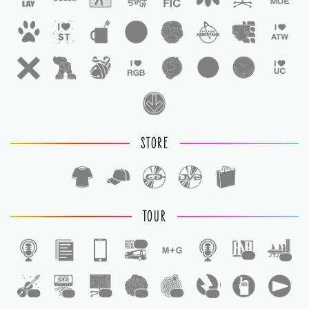
STORE
TOUR
1
1
1
1
1
1
1
1
1