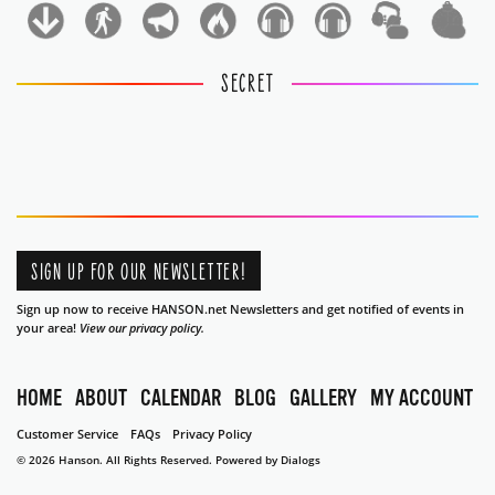
1
1
SECRET
SIGN UP FOR OUR NEWSLETTER!
Sign up now to receive HANSON.net Newsletters and get notified of events in
your area!
View our privacy policy.
HOME
ABOUT
CALENDAR
BLOG
GALLERY
MY ACCOUNT
Customer Service
FAQs
Privacy Policy
© 2026 Hanson. All Rights Reserved.
Powered by Dialogs