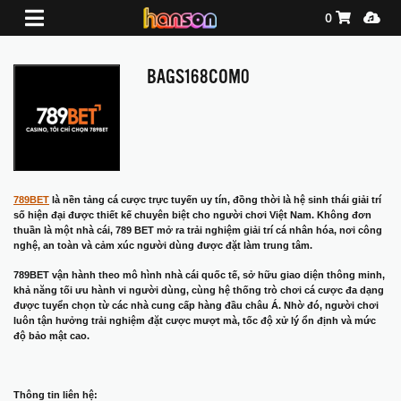
Shopping Ca
Media
0
BAGS168COM0
789BET
là nền tảng cá cược trực tuyến uy tín, đồng thời là hệ sinh thái giải trí
số hiện đại được thiết kế chuyên biệt cho người chơi Việt Nam. Không đơn
thuần là một nhà cái, 789 BET mở ra trải nghiệm giải trí cá nhân hóa, nơi công
nghệ, an toàn và cảm xúc người dùng được đặt làm trung tâm.
789BET vận hành theo mô hình nhà cái quốc tế, sở hữu giao diện thông minh,
khả năng tối ưu hành vi người dùng, cùng hệ thống trò chơi cá cược đa dạng
được tuyển chọn từ các nhà cung cấp hàng đầu châu Á. Nhờ đó, người chơi
luôn tận hưởng trải nghiệm đặt cược mượt mà, tốc độ xử lý ổn định và mức
độ bảo mật cao.
Thông tin liên hệ: