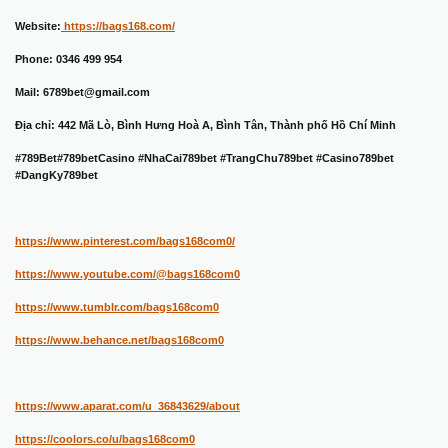
Website:
https://bags168.com/
Phone: 0346 499 954
Mail: 6789bet@gmail.com
Địa chỉ: 442 Mã Lò, Bình Hưng Hoà A, Bình Tân, Thành phố Hồ Chí Minh
#789Bet#789betCasino #NhaCai789bet #TrangChu789bet #Casino789bet
#DangKy789bet
https://www.pinterest.com/bags168com0/
https://www.youtube.com/@bags168com0
https://www.tumblr.com/bags168com0
https://www.behance.net/bags168com0
https://www.aparat.com/u_36843629/about
https://coolors.co/u/bags168com0