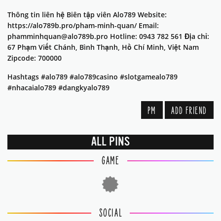
Thông tin liên hệ Biên tập viên Alo789 Website:
https://alo789b.pro/pham-minh-quan/ Email:
phamminhquan@alo789b.pro Hotline: 0943 782 561 Địa chỉ:
67 Phạm Viết Chánh, Bình Thạnh, Hồ Chí Minh, Việt Nam
Zipcode: 700000
Hashtags #alo789 #alo789casino #slotgamealo789
#nhacaialo789 #dangkyalo789
PM
ADD FRIEND
ALL PINS
GAME
SOCIAL