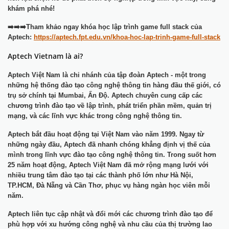
khám phá nhé!
➡️➡️➡️Tham khảo ngay khóa học lập trình game full stack của
Aptech:
https://aptech.fpt.edu.vn/khoa-hoc-lap-trinh-game-full-stack
Aptech Vietnam là ai?
Aptech Việt Nam là chi nhánh của tập đoàn Aptech - một trong
những hệ thống đào tạo công nghệ thông tin hàng đầu thế giới, có
trụ sở chính tại Mumbai, Ấn Độ. Aptech chuyên cung cấp các
chương trình đào tạo về lập trình, phát triển phần mềm, quản trị
mạng, và các lĩnh vực khác trong công nghệ thông tin.
Aptech bắt đầu hoạt động tại Việt Nam vào năm 1999. Ngay từ
những ngày đầu, Aptech đã nhanh chóng khẳng định vị thế của
mình trong lĩnh vực đào tạo công nghệ thông tin. Trong suốt hơn
25 năm hoạt động, Aptech Việt Nam đã mở rộng mạng lưới với
nhiều trung tâm đào tạo tại các thành phố lớn như Hà Nội,
TP.HCM, Đà Nẵng và Cần Thơ, phục vụ hàng ngàn học viên mỗi
năm.
Aptech liên tục cập nhật và đổi mới các chương trình đào tạo để
phù hợp với xu hướng công nghệ và nhu cầu của thị trường lao