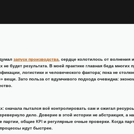
адумал
запуск производства
, сердце колотилось от волнения и
 не будет результата. В моей практике главная беда многих 
фикации, логистики и человеческого фактора; пока не столк
» вещи. Зато польза от вдумчивого подхода очевидна: эконо
ество.
ах: сначала пытался всё контролировать сам и сжигал ресур
еревернуло дело. Доверие в этой истории не абстракция, а 
 партии, общие KPI и регулярные очные проверки. Когда парт
 процессы идут быстрее.