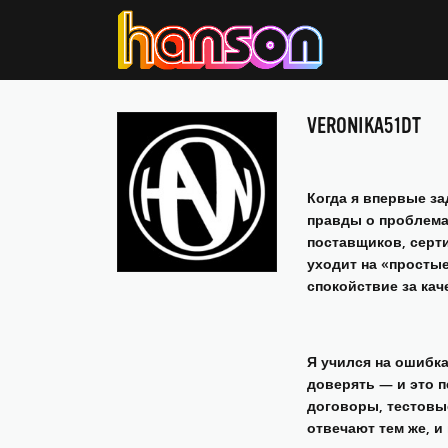
VERONIKA51DT
Когда я впервые з
правды о проблемах
поставщиков, серти
уходит на «простые
спокойствие за кач
Я учился на ошибк
доверять — и это п
договоры, тестовые
отвечают тем же, и