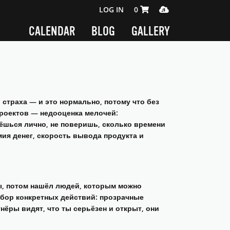
SHOPPING CART 0 ITEMS
MEDIA PLAYER
LOG IN
0
CALENDAR
BLOG
GALLERY
 страха — и это нормально, потому что без
проектов — недооценка мелочей:
нёшься лично, не поверишь, сколько времени
мия денег, скорость вывода продукта и
сы, потом нашёл людей, которым можно
набор конкретных действий: прозрачные
нёры видят, что ты серьёзен и открыт, они