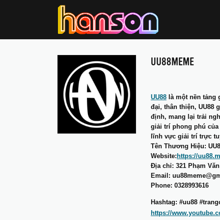
UU88MEME
UU88
 là một nền tảng 
đại, thân thiện, UU88 
định, mang lại trải n
giải trí phong phú củ
lĩnh vực giải trí trực t
Tên Thương Hiệu: UU
Website:
https://uu88.
Địa chỉ: 321 Phạm Văn
Email: uu88meme@gm
Phone: 0328993616
Hashtag: #uu88 #tran
https://www.youtube