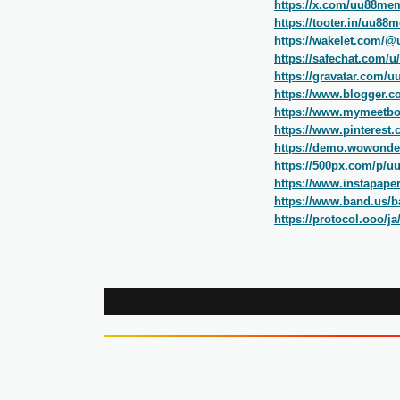
https://x.com/uu88me
https://tooter.in/uu88
https://wakelet.com
https://safechat.com/u
https://gravatar.com
https://www.blogger.c
https://www.mymeet
https://www.pinteres
https://demo.wowond
https://500px.com/p/
https://www.instapap
https://www.band.us/b
https://protocol.ooo/