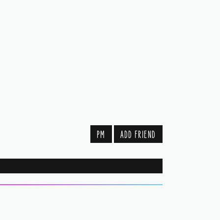
PM
ADD FRIEND