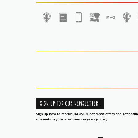
1
SIGN UP FOR OUR NEWSLETTER!
Sign up now to receive HANSON.net Newsletters and get notifi
of events in your area!
View our privacy policy.