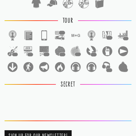
TOUR
1
1
1
1
1
1
1
1
1
1
1
SECRET