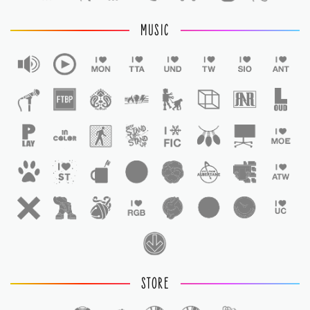
MUSIC
STORE