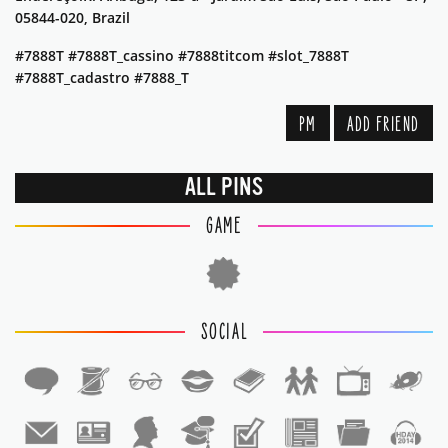
05844-020, Brazil
#7888T #7888T_cassino #7888titcom #slot_7888T
#7888T_cadastro #7888_T
PM
ADD FRIEND
ALL PINS
GAME
SOCIAL
1