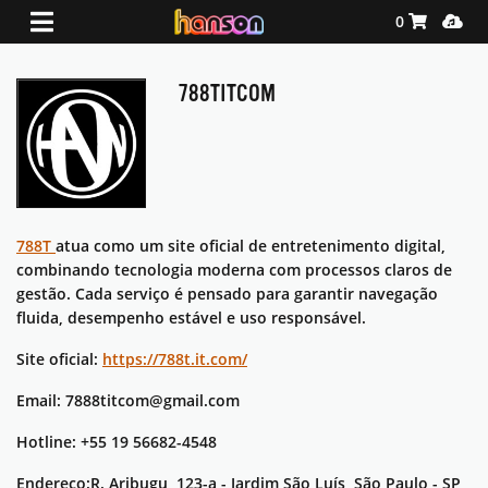
Shopping Ca
Media
0
788TITCOM
788T
atua como um site oficial de entretenimento digital,
combinando tecnologia moderna com processos claros de
gestão. Cada serviço é pensado para garantir navegação
fluida, desempenho estável e uso responsável.
Site oficial:
https://788t.it.com/
Email: 7888titcom@gmail.com
Hotline: +55 19 56682-4548
Endereço:R. Aribugu, 123-a - Jardim São Luís, São Paulo - SP,